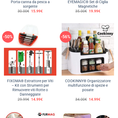
Porta-canna da pesca a
EYEMAGIC® Set di Ciglia
sorgente
Magnetiche
Il
Il
Il
Il
30.00
€
15.99
€
35.00
€
19.99
€
prezzo
prezzo
prezzo
prezzo
originale
attuale
originale
attuale
era:
è:
era:
è:
30.00€.
15.99€.
35.00€.
19.99€.
-50%
-56%
FIXOMA® Estrattore per Viti
COOKINNY® Organizzatore
– Kit con Strumenti per
multifunzione di spezie e
Rimuovere viti Rotte o
posate
Danneggiate
Il
Il
Il
Il
29.99
€
14.99
€
34.00
€
14.99
€
prezzo
prezzo
prezzo
prezzo
originale
attuale
originale
attuale
era:
è:
era:
è:
29.99€.
14.99€.
34.00€.
14.99€.