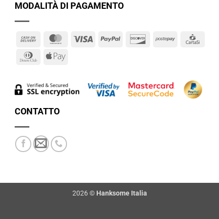
MODALITÀ DI PAGAMENTO
Cash
MasterCard
Visa
PayPal
Discover
Postepay
Cart
On
Dinners
Apple
Delivery
Club
Pay
CONTATTO
2026 ©
Hanksome Italia