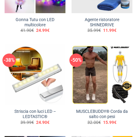
Gonna Tutu con LED
Agente ristoratore
multicolore
SHINEDRIVE
Il
Il
Il
Il
41.90
€
24.99
€
35.99
€
11.99
€
prezzo
prezzo
prezzo
prezzo
originale
attuale
originale
attuale
era:
è:
era:
è:
41.90€.
24.99€.
35.99€.
11.99€.
-38%
-50%
Striscia con luci LED –
MUSCLEBUDDY® Corda da
LEDTASTIC®
salto con pesi
Il
Il
Il
Il
39.99
€
24.90
€
32.00
€
15.99
€
prezzo
prezzo
prezzo
prezzo
originale
attuale
originale
attuale
era:
è:
era:
è: