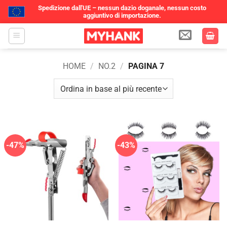
Spedizione dall'UE – nessun dazio doganale, nessun costo
aggiuntivo di importazione.
Salta
ai
contenuti
HOME
/
NO.2
/
PAGINA 7
-47%
-43%