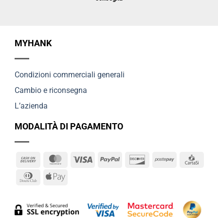
MYHANK
Condizioni commerciali generali
Cambio e riconsegna
L’azienda
MODALITÀ DI PAGAMENTO
Cash
MasterCard
Visa
PayPal
Discover
Postepay
Cart
On
Dinners
Apple
Delivery
Club
Pay