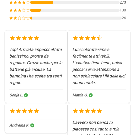
273
130
26
Top! Arrivata impacchettata
Luci coloratissime e
benissimo, pronta da
facilmente attivabili.
regalare. Grazie anche per le
L’elastico tiene bene, unica
batterie già incluse. La
pecca: serve attenzione a
bambina l’ha scelta tra tanti
non schiacciare i fili delle luci
regali.
riponendola.
Sonja L.
Mattia G.
Davvero non pensavo
Andreina K.
piacesse così tanto a mia