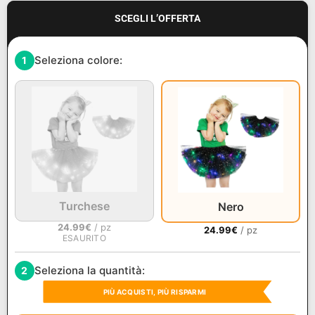
SCEGLI L’OFFERTA
Seleziona colore:
1
Turchese
Nero
24.99
€
/ pz
24.99
€
/ pz
ESAURITO
Seleziona la quantità:
2
PIÙ ACQUISTI, PIÙ RISPARMI