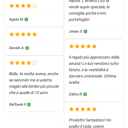
nipote. L’effetto LED la
rende super speciale, la
consiglia anche il mio
Agata M.
portafoglio!
Jonas S.
Davide A.
Il regalo più apprezzato della
serata! Le luci rendono tutto
fatato, e la vestibilità è
Bella, fa molta scena, anche
davvero universale. Ottima
se secondo me si adatta
scelta.
meglio alle bimbe più piccole
che a quelle di 10 anni.
Zahra R.
Raffaele F.
Prodotto fantastico! Ho
scelto il viola, colore