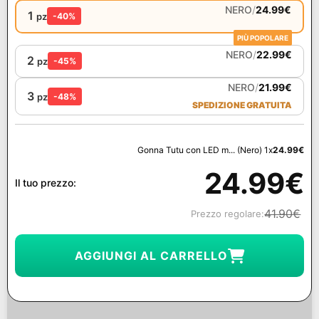
NERO
/
24.99
€
1
pz
-40%
PIÙ POPOLARE
NERO
/
22.99
€
2
pz
-45%
NERO
/
21.99
€
3
pz
-48%
SPEDIZIONE GRATUITA
Gonna Tutu con LED m... (Nero) 1x
24.99
€
24.99
€
Il tuo prezzo:
41.90
€
Prezzo regolare:
AGGIUNGI AL CARRELLO