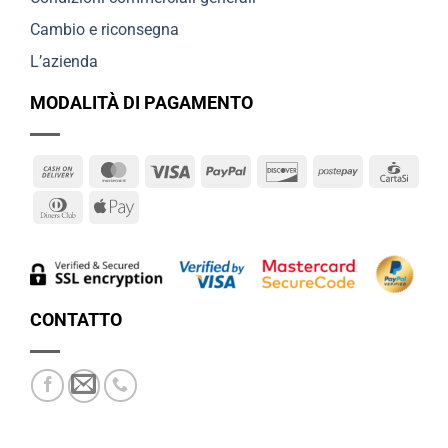
Cambio e riconsegna
L’azienda
MODALITÀ DI PAGAMENTO
Cash
MasterCard
Visa
PayPal
Discover
Postepay
Cart
On
Dinners
Apple
Delivery
Club
Pay
CONTATTO