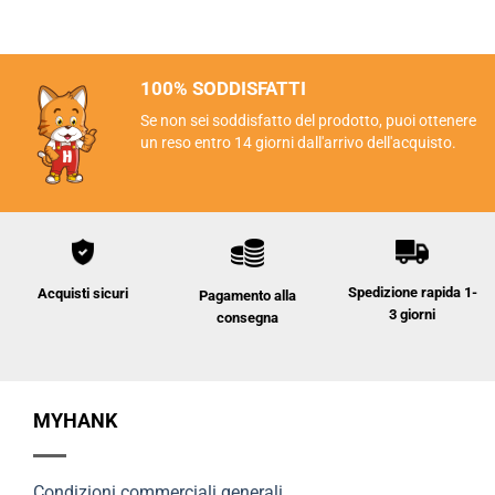
100% SODDISFATTI
Se non sei soddisfatto del prodotto, puoi ottenere
un reso entro 14 giorni dall'arrivo dell'acquisto.
Spedizione rapida 1-
Acquisti sicuri
Pagamento alla
3 giorni
consegna
MYHANK
Condizioni commerciali generali