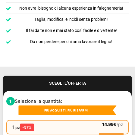
Non avrai bisogno di alcuna esperienza in falegnameria!
Taglia, modifica, e incidi senza problemi!
Il fai da te non è mai stato così facile e divertente!
Da non perdere per chi ama lavorare il legno!
SCEGLI L’OFFERTA
Seleziona la quantità:
1
PIÙ ACQUISTI, PIÙ RISPARMI
14.99
€
/
pz
1
pz
-57%