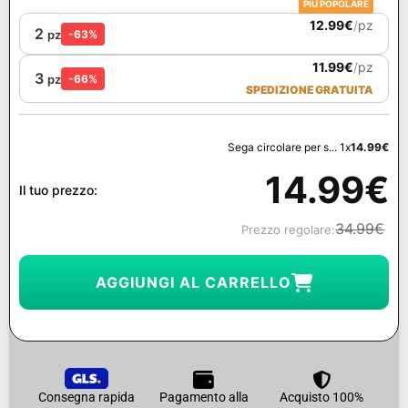
PIÙ POPOLARE
12.99
€
/
pz
2
pz
-63%
11.99
€
/
pz
3
pz
-66%
SPEDIZIONE GRATUITA
Sega circolare per s... 1x
14.99
€
14.99
€
Il tuo prezzo:
34.99
€
Prezzo regolare:
AGGIUNGI AL CARRELLO
Consegna rapida
Pagamento alla
Acquisto 100%