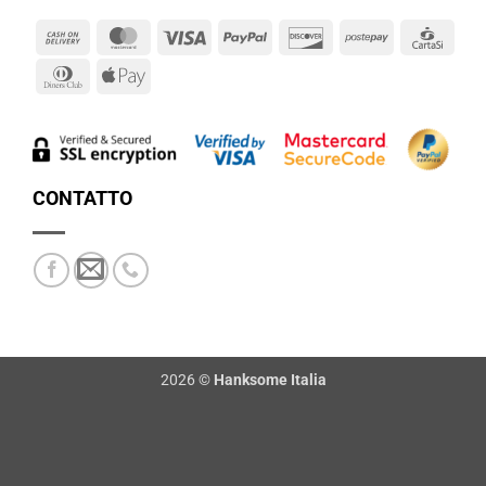
Cash
MasterCard
Visa
PayPal
Discover
Postepay
Cart
On
Dinners
Apple
Delivery
Club
Pay
CONTATTO
2026 ©
Hanksome Italia