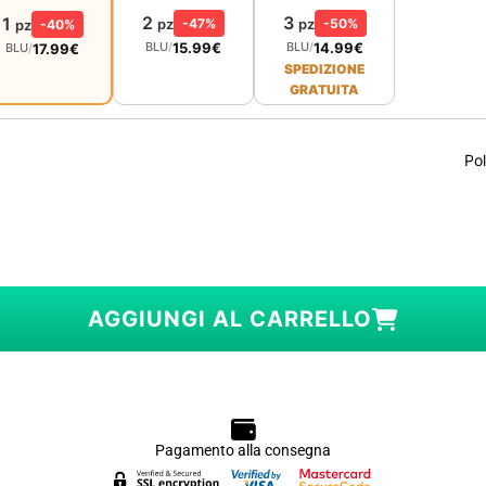
2
3
1
pz
-47%
pz
-50%
pz
-40%
15.99
€
14.99
€
BLU
/
BLU
/
17.99
€
BLU
/
SPEDIZIONE
GRATUITA
Pol
AGGIUNGI AL CARRELLO
Pagamento alla consegna