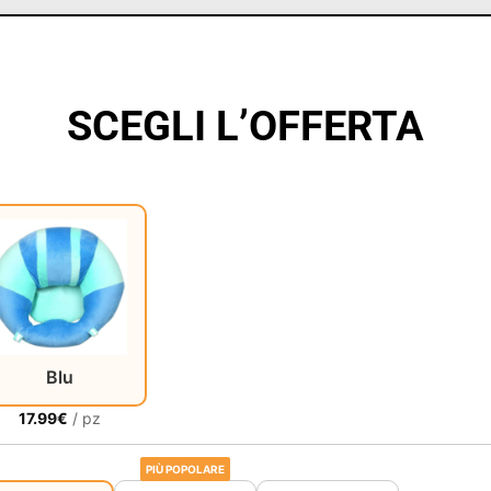
SCEGLI L’OFFERTA
Blu
17.99
€
/ pz
PIÙ POPOLARE