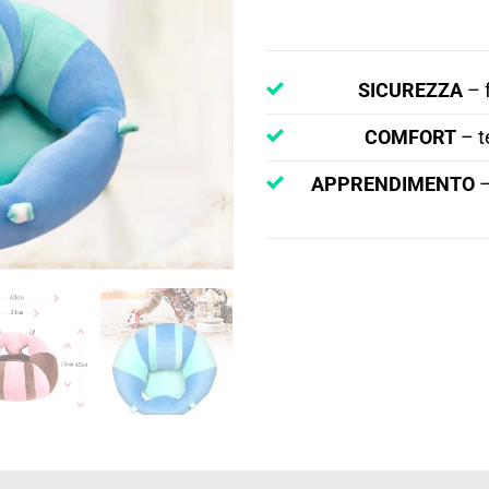
SICUREZZA
– f
COMFORT
– te
APPRENDIMENTO
–