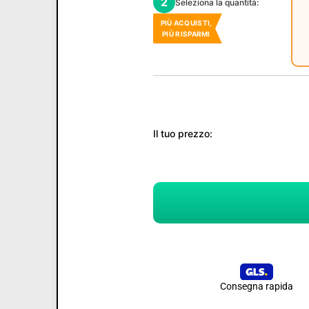
2
Seleziona la quantità:
PIÙ ACQUISTI,
PIÙ RISPARMI
Il tuo prezzo:
Consegna rapida