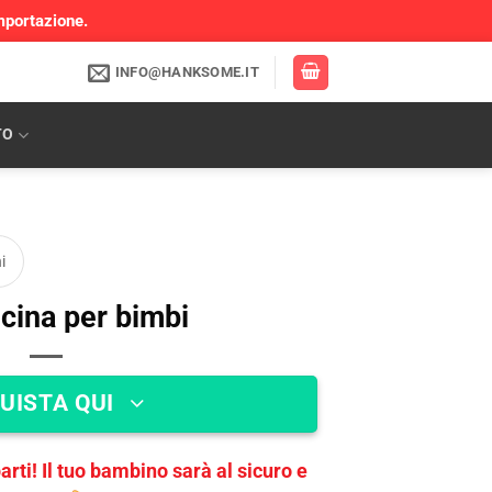
mportazione.
INFO@HANKSOME.IT
TO
i
cina per bimbi
UISTA QUI
rti! Il tuo bambino sarà al sicuro e