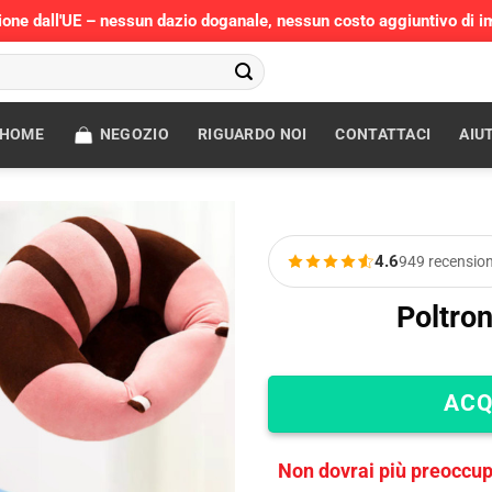
ione dall'UE – nessun dazio doganale, nessun costo aggiuntivo di i
HOME
NEGOZIO
RIGUARDO NOI
CONTATTACI
AIU
4.6
949 recension
Poltron
ACQ
Non dovrai più preoccupa