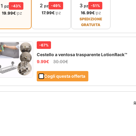
2
3
1
pz
-49%
pz
-51%
pz
-43%
pz
pz
pz
17.99
€
16.99
€
/
/
19.99
€
/
SPEDIZIONE
GRATUITA
-67%
Cestello a ventosa trasparente LotionRack™
9.99
€
30.00
€
Cogli questa offerta
R