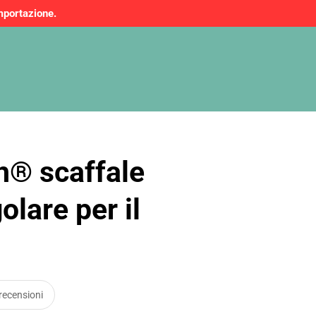
mportazione.
h® scaffale
olare per il
recensioni