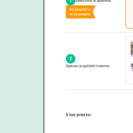
1
Seleziona la quantità:
PIÙ ACQUISTI,
PIÙ RISPARMI
2
Spesso acquistati insieme:
Il tuo prezzo: