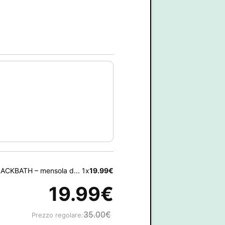
ACKBATH – mensola d... 1x
19.99
€
19.99
€
35.00
€
Prezzo regolare: