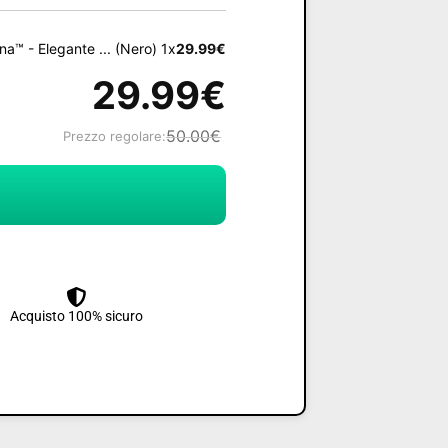
na™ - Elegante ... (Nero) 1x
29.99
€
29.99
€
50.00
€
Prezzo regolare:
Acquisto 100% sicuro