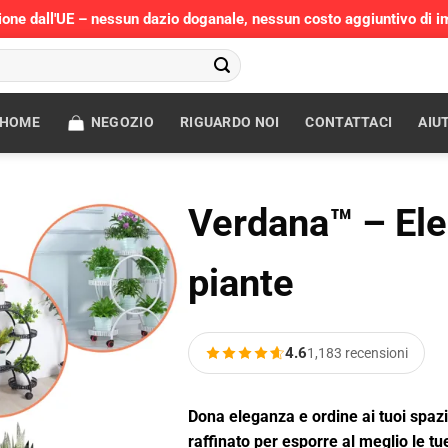
ione dall'UE – nessun dazio doganale, nessun costo aggiuntivo di i
HOME
NEGOZIO
RIGUARDO NOI
CONTATTACI
AIU
Verdana™ – Ele
piante
4.6
1,183 recensioni
Dona eleganza e ordine ai tuoi spazi
raffinato per esporre al meglio le tue