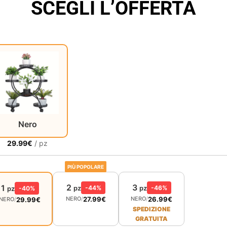
SCEGLI L’OFFERTA
Nero
29.99
€
/ pz
PIÙ POPOLARE
2
3
1
pz
-44%
pz
-46%
pz
-40%
27.99
€
26.99
€
NERO
/
NERO
/
29.99
€
NERO
/
SPEDIZIONE
GRATUITA