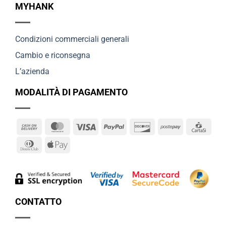
MYHANK
Condizioni commerciali generali
Cambio e riconsegna
L’azienda
MODALITÀ DI PAGAMENTO
Cash
MasterCard
Visa
PayPal
Discover
Postepay
Cart
On
Dinners
Apple
Delivery
Club
Pay
CONTATTO