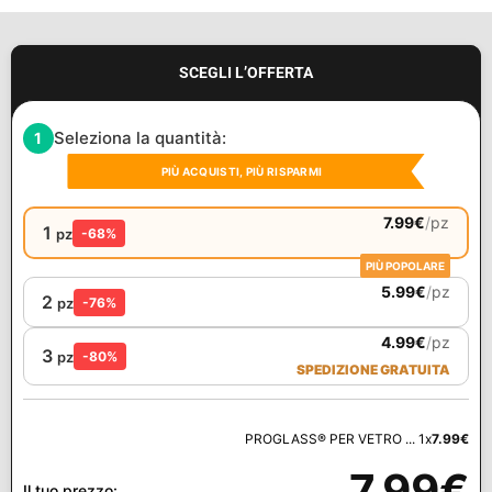
SCEGLI L’OFFERTA
Seleziona la quantità:
1
PIÙ ACQUISTI, PIÙ RISPARMI
7.99
€
/
pz
1
pz
-68%
PIÙ POPOLARE
5.99
€
/
pz
2
pz
-76%
4.99
€
/
pz
3
pz
-80%
SPEDIZIONE GRATUITA
PROGLASS® PER VETRO ... 1x
7.99
€
7.99
€
Il tuo prezzo: