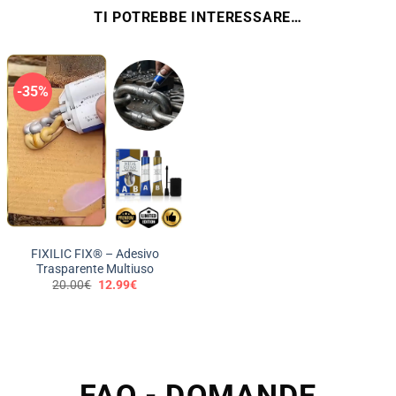
TI POTREBBE INTERESSARE…
-35%
FIXILIC FIX® – Adesivo
Trasparente Multiuso
Il
Il
20.00
€
12.99
€
prezzo
prezzo
originale
attuale
era:
è:
20.00€.
12.99€.
FAQ - DOMANDE