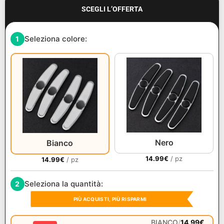
SCEGLI L’OFFERTA
Seleziona colore:
1
Nero
Bianco
14.99
€
/ pz
14.99
€
/ pz
Seleziona la quantità:
2
PIÙ ACQUISTI, PIÙ RISPARMI
BIANCO
/
14.99
€