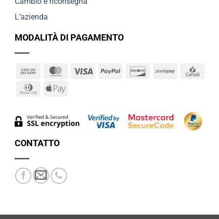
Cambio e riconsegna
L’azienda
MODALITÀ DI PAGAMENTO
Cash
MasterCard
Visa
PayPal
Discover
Postepay
Cart
On
Dinners
Apple
Delivery
Club
Pay
CONTATTO