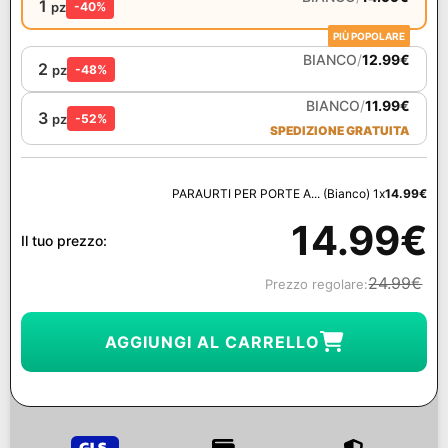
1
pz
-40%
PIÙ POPOLARE
BIANCO
/
12.99
€
2
pz
-48%
BIANCO
/
11.99
€
3
pz
-52%
SPEDIZIONE GRATUITA
PARAURTI PER PORTE A... (Bianco) 1x
14.99
€
14.99
€
Il tuo prezzo:
24.99
€
Prezzo regolare:
AGGIUNGI AL CARRELLO