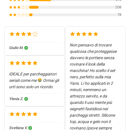
208
78
Non pensavo di trovare
Giulio M.
qualcosa che proteggesse
davvero le portiere senza
rovinare il look della
macchina! Ho scelto il set
IDEALE per parcheggiatori
nero, perfetto sulla mia
seriali come me
Ormai gli
Yaris. Li ho applicati in 2
urti sono solo un ricordo.
minuti, nemmeno un
attrezzo servito, e da
Ylenia Z.
quando li uso niente più
segnetti fastidiosi nei
parcheggi stretti. Silicone
top, acqua e gelo non li
Svetlana V.
rovinano (piove sempre