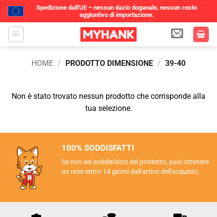
Spedizione dall'UE – nessun dazio doganale, nessun costo
aggiuntivo di importazione.
Salta
ai
contenuti
HOME
/
PRODOTTO DIMENSIONE
/
39-40
Non è stato trovato nessun prodotto che corrisponde alla
tua selezione.
100% SODDISFATTI
Se non sei soddisfatto del prodotto, puoi ottenere
un reso entro 14 giorni dall'arrivo dell'acquisto.