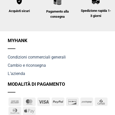
Spedizione rapida 1-
Acquisti sicuri
Pagamento alla
3 giorni
consegna
MYHANK
Condizioni commerciali generali
Cambio e riconsegna
L’azienda
MODALITÀ DI PAGAMENTO
Cash
MasterCard
Visa
PayPal
Discover
Postepay
Cart
On
Dinners
Apple
Delivery